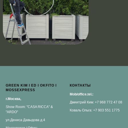
GREEN KIM I ED I OKFITO I
КОНТАКТЫ
MOSSEXPRESS
Mob/office.tel.:
г.Москва,
Дмиитрий Ким: +7 968 772 47 08
Show Room: "CASA RICCA" &
Коваль Ольга: +7 903 551 1775
"ARDO"
ул.Дениса Давыдова д.4