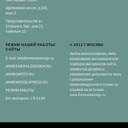
Мастерская / Офис:
Щёлковское шоссе, д.100,
корп.3
Представительство в г.
Егорьевск, 5мк., дом 21,
павильон 13
РЕЖИМ НАШЕЙ РАБОТЫ/
© 2012 Г.МОСКВА
САЙТЫ
Любое использование, либо
E-mail: info@emeralddesign.ru
копирование материалов или
подборки материалов сайта,
WWW.EMERALDDESIGN.RU
элементов дизайна и
WWW.OKFITO.RU
оформления допускается лишь
с разрешения
WWW.MOSSEXPRESS.RU
правообладателя и только со
ссылкой на источник:
РЕЖИМ РАБОТЫ
www.Emeralddesign.ru
Без выходных. с 9-21:00